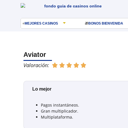
⭐
MEJORES CASINOS
🎁
BONOS BIENVENIDA
Aviator
Valoración:





Lo mejor
Pagos instantáneos.
Gran multiplicador.
Multiplataforma.