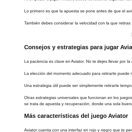
Lo primero es que la apuesta se pone antes de que el avió
También debes considerar la velocidad con la que retiras t
Consejos y estrategias para jugar Avia
La paciencia es clave en Aviator. No te dejes llevar por 
La elección del momento adecuado para retirarte puede m
Una estrategia útil puede ser simplemente retirarte tem
Otras estrategias universales que funcionan en los juegos
se trata de apuesta y recuperación, donde una sola buen
Más características del juego Aviator
Aviator cuenta con una interfaz en rojo y negro que te pe