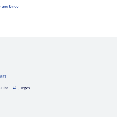
runo Bingo
BET
Guias
Juegos