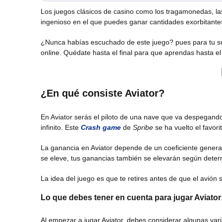
Los juegos clásicos de casino como los tragamonedas, las
ingenioso en el que puedes ganar cantidades exorbitante
¿Nunca habías escuchado de este juego? pues para tu suer
online. Quédate hasta el final para que aprendas hasta el 
¿En qué consiste Aviator?
En Aviator serás el piloto de una nave que va despegando
infinito. Este
Crash game
de
Spribe
se ha vuelto el favo
La ganancia en Aviator depende de un coeficiente generado
se eleve, tus ganancias también se elevarán según determ
La idea del juego es que te retires antes de que el avión 
Lo que debes tener en cuenta para jugar Aviator
Al empezar a jugar Aviator, debes considerar algunas va