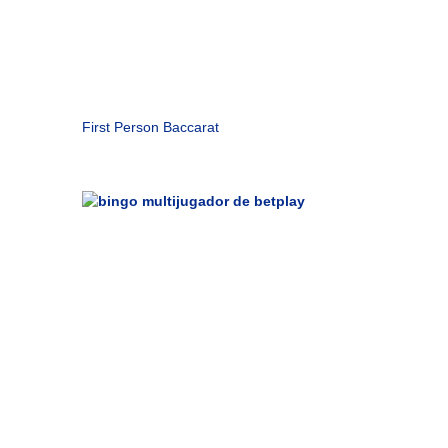
First Person Baccarat