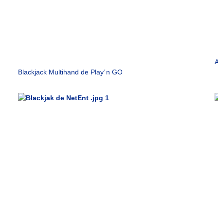
A
Blackjack Multihand de Play´n GO