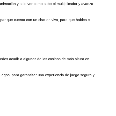
a animación y solo ver como sube el multiplicador y avanza
 par que cuenta con un chat en vivo, para que hables e
edes acudir a algunos de los casinos de más altura en
juegos, para garantizar una experiencia de juego segura y