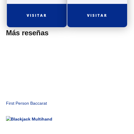
VISITAR
VISITAR
First Person Baccarat