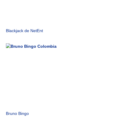
Blackjack de NetEnt
Bruno Bingo