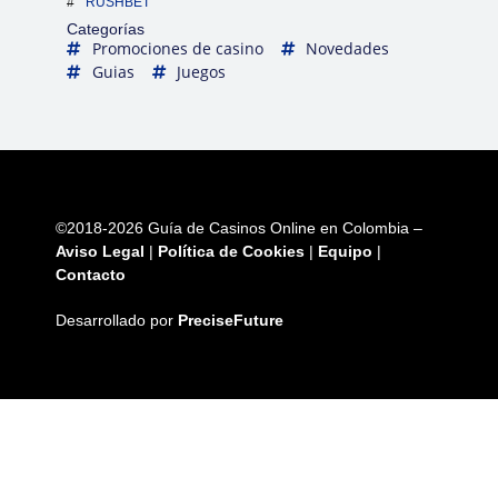
RUSHBET
Categorías
Promociones de casino
Novedades
Guias
Juegos
©2018-2026 Guía de Casinos Online en Colombia –
Aviso Legal
|
Política de Cookies
|
Equipo
|
Contacto
Desarrollado por
PreciseFuture