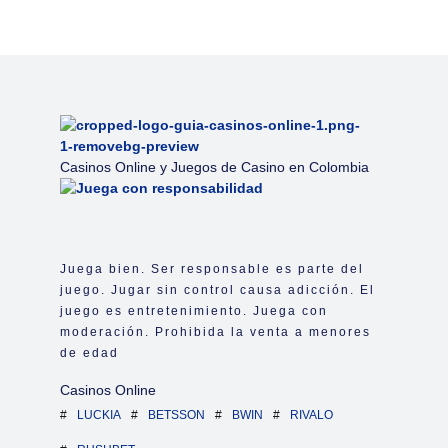
Casinos Online y Juegos de Casino en Colombia
Juega bien. Ser responsable es parte del
juego. Jugar sin control causa adicción. El
juego es entretenimiento. Juega con
moderación. Prohibida la venta a menores
de edad
Casinos Online
LUCKIA
BETSSON
BWIN
RIVALO