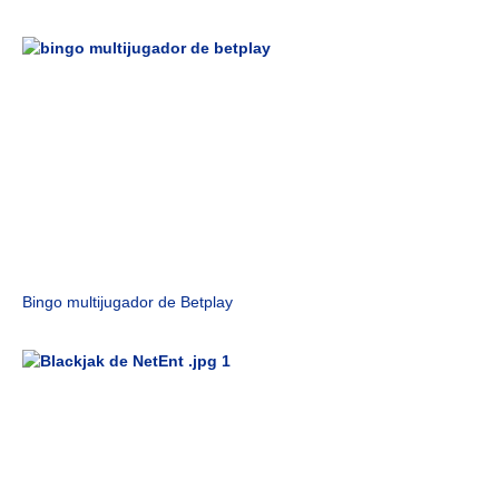
Bingo multijugador de Betplay