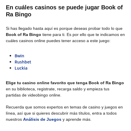
En cuáles casinos se puede jugar Book of
Ra Bingo
Si has llegado hasta aquí es porque deseas probar todo lo que
Book of Ra Bingo
tiene para ti. Es por ello que te indicamos en
cuáles casinos online puedes tener acceso a este juego:
Bwin
Rushbet
Luckia
Elige tu casino online favorito que tenga Book of Ra Bingo
en su biblioteca, registrate, recarga saldo y empieza tus
partidas de videobingo online.
Recuerda que somos expertos en temas de casino y juegos en
línea, así que si quieres descubrir más títulos, entra a todos
nuestros
Análisis de Juegos
y aprende más.