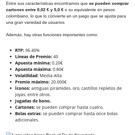
Entre sus características encontramos que
se pueden comprar
cartones entre 0,02 € y 5,0 €
o su equivalente en pesos
colombiano, lo que lo convierte en un juego que se ajusta para
una gran variedad de usuarios.
Además, hay otras funciones importantes como:
RTP:
96.40%
Líneas de Premio:
40
Apuesta mínima:
0.20€
Apuesta máxima:
0.80€
Volatilidad:
Media-Alta
Premio máximo:
20.000€
Íconos:
antiguas pirámides, oro, castillos repletos de
joyas, entre otros.
Jugadas de bono.
Cartones:
se pueden comprar hasta cuatro.
Bolas extras:
se pueden comprar hasta once bolas
adicionales.