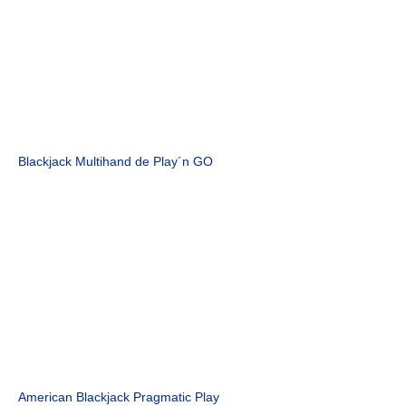
Blackjack Multihand de Play´n GO
American Blackjack Pragmatic Play