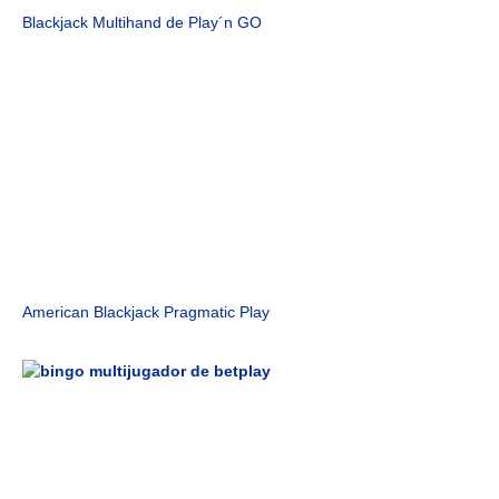
Blackjack Multihand de Play´n GO
American Blackjack Pragmatic Play