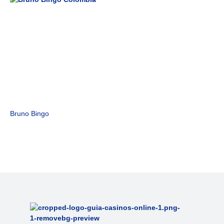
Bruno Bingo