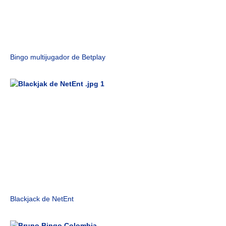
Bingo multijugador de Betplay
Blackjack de NetEnt