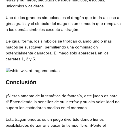
letras y números, seguidos de libros mágicos, escobas,
unicornios y calderos.
Uno de los grandes símboloes es el dragón que te da acceso a
giros gratis, y el símbolo del mago es un comodín que remplaza
a los demás símbolos excepto al dragón.
De igual forma, los símbolos se triplican cuando uno o más
magos se sustituyen, permitiendo una combinación
potencialmente ganadora. El mago solo aparecerá en los
carretes 1, 3 y 5.
Conclusión
¡Si eres amante de la temática de fantasía, este juego es para
ti! Entendiendo la sencillez de su interfaz y su alta volatilidad no
supera los estándares medios en el mercado.
Esta tragamonedas es un juego divertido donde tienes
posibilidades de ganar y pasar tu tiempo libre. ¡Ponte el