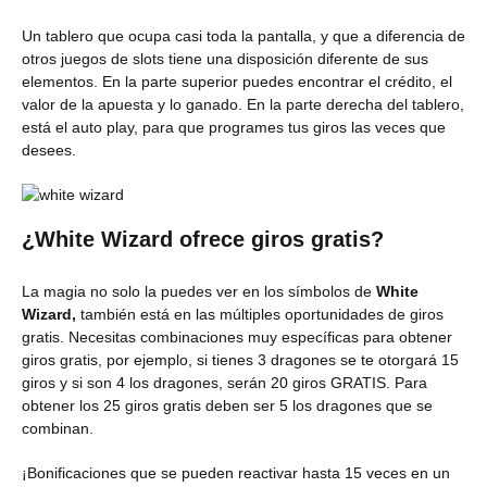
Un tablero que ocupa casi toda la pantalla, y que a diferencia de
otros juegos de slots tiene una disposición diferente de sus
elementos. En la parte superior puedes encontrar el crédito, el
valor de la apuesta y lo ganado. En la parte derecha del tablero,
está el auto play, para que programes tus giros las veces que
desees.
¿White Wizard ofrece giros gratis?
La magia no solo la puedes ver en los símbolos de
White
Wizard
,
también está en las múltiples oportunidades de giros
gratis. Necesitas combinaciones muy específicas para obtener
giros gratis, por ejemplo, si tienes 3 dragones se te otorgará 15
giros y si son 4 los dragones, serán 20 giros GRATIS. Para
obtener los 25 giros gratis deben ser 5 los dragones que se
combinan.
¡Bonificaciones que se pueden reactivar hasta 15 veces en un