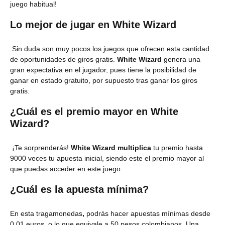
juego habitual!
Lo mejor de jugar en White Wizard
Sin duda son muy pocos los juegos que ofrecen esta cantidad
de oportunidades de giros gratis.
White Wizard
genera una
gran expectativa en el jugador, pues tiene la posibilidad de
ganar en estado gratuito, por supuesto tras ganar los giros
gratis.
¿Cuál es el premio mayor en White
Wizard?
¡Te sorprenderás!
White Wizard multiplica
tu premio hasta
9000 veces tu apuesta inicial, siendo este el premio mayor al
que puedas acceder en este juego.
¿Cuál es la apuesta mínima?
En esta tragamonedas
,
podrás hacer apuestas mínimas desde
0.01 euros, o lo que equivale a 50 pesos colombianos. Una