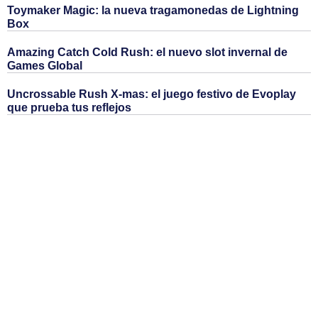
Toymaker Magic: la nueva tragamonedas de Lightning
Box
Amazing Catch Cold Rush: el nuevo slot invernal de
Games Global
Uncrossable Rush X-mas: el juego festivo de Evoplay
que prueba tus reflejos