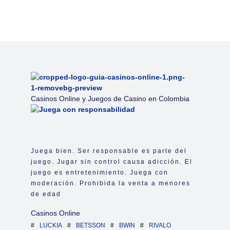
Casinos Online y Juegos de Casino en Colombia
Juega bien. Ser responsable es parte del
juego. Jugar sin control causa adicción. El
juego es entretenimiento. Juega con
moderación. Prohibida la venta a menores
de edad
Casinos Online
LUCKIA
BETSSON
BWIN
RIVALO