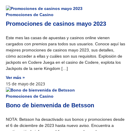
Promociones de Casino
Promociones de casinos mayo 2023
Este mes las casas de apuestas y casinos online vienen
cargados con premios para todos sus usuarios. Conoce aquí las
mejores promociones de casinos mayo 2023, sus detalles,
cómo acceder a ellas y cuáles son sus requisitos. Explosión de
jackpots en Codere Juega en el casino de Codere, explota los
Jackpots de la serie Kingdom […]
Ver más »
15 de mayo de 2023
Promociones de Casino
Bono de bienvenida de Betsson
NOTA: Betsson ha desactivado sus bonos y promociones desde
el 6 de diciembre de 2023 hasta nuevo aviso. Encuentra a