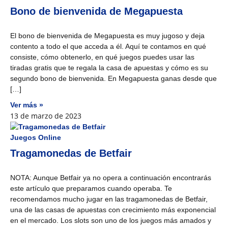
Bono de bienvenida de Megapuesta
El bono de bienvenida de Megapuesta es muy jugoso y deja
contento a todo el que acceda a él. Aquí te contamos en qué
consiste, cómo obtenerlo, en qué juegos puedes usar las
tiradas gratis que te regala la casa de apuestas y cómo es su
segundo bono de bienvenida. En Megapuesta ganas desde que
[…]
Ver más »
13 de marzo de 2023
Juegos Online
Tragamonedas de Betfair
NOTA: Aunque Betfair ya no opera a continuación encontrarás
este artículo que preparamos cuando operaba. Te
recomendamos mucho jugar en las tragamonedas de Betfair,
una de las casas de apuestas con crecimiento más exponencial
en el mercado. Los slots son uno de los juegos más amados y