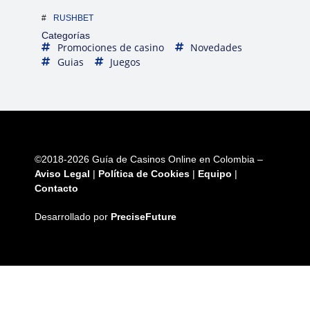
RUSHBET
Categorías
Promociones de casino
Novedades
Guias
Juegos
©2018-2026 Guía de Casinos Online en Colombia –
Aviso Legal
|
Política de Cookies
|
Equipo
|
Contacto
Desarrollado por
PreciseFuture