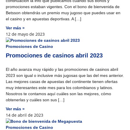
continuación la info que publicamos cuando sus bonos y
promociones estaban vigentes. Con el bono de bienvenida de
Betsson obtendrás un premio muy jugoso que puedes usar en
el casino y en apuestas deportivas. A […]
Ver más »
12 de mayo de 2023
Promociones de Casino
Promociones de casinos abril 2023
El año avanza muy rápido y las promociones de casinos abril
2023 son igual o inclusive más jugosas que las del mes anterior.
Las mejores casas de apuestas del continente tienen ofertas
muy interesantes este mes para los colombianos y latinos.
Nosotros te contamos aquí cuáles son las mejores, cómo
obtenerlas y cuáles son sus […]
Ver más »
14 de abril de 2023
Promociones de Casino