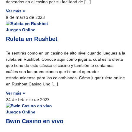
deseados en el casino por su facilidad de […]
Ver más »
8 de marzo de 2023
Juegos Online
Ruleta en Rushbet
Te sentirás como en un casino de alto nivel cuando juegues a la
ruleta en Rushbet. Conoce aquí cómo jugarla, cuál es la oferta
que tiene de este clásico el casino y también te contamos
cuáles son las promociones que tiene el operador
estadounidense para los colombianos. Cómo jugar ruleta online
en Rushbet Casino Uno […]
Ver más »
24 de febrero de 2023
Juegos Online
Bwin Casino en vivo