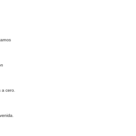
ejamos
on
 a cero.
venida.