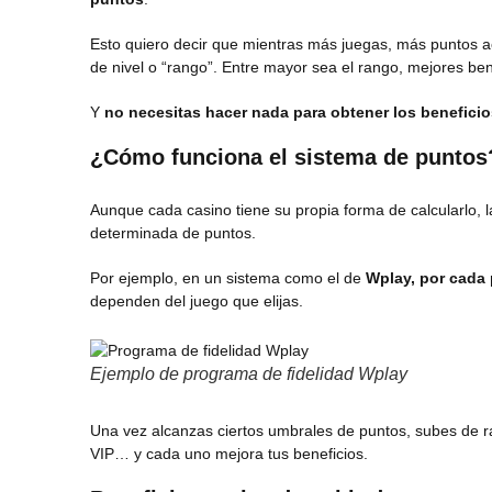
Esto quiero decir que mientras más juegas, más puntos ac
de nivel o “rango”. Entre mayor sea el rango, mejores ben
Y
no necesitas hacer nada para obtener los benefici
¿Cómo funciona el sistema de puntos
Aunque cada casino tiene su propia forma de calcularlo, l
determinada de puntos.
Por ejemplo, en un sistema como el de
Wplay, por cada
dependen del juego que elijas.
Ejemplo de programa de fidelidad Wplay
Una vez alcanzas ciertos umbrales de puntos, subes de r
VIP… y cada uno mejora tus beneficios.