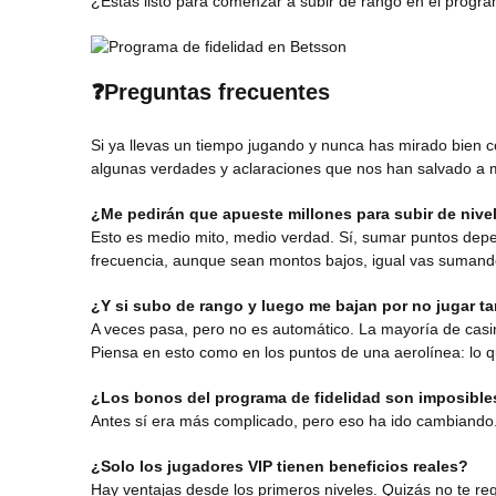
¿Estás listo para comenzar a subir de rango en el program
❓Preguntas frecuentes
Si ya llevas un tiempo jugando y nunca has mirado bien c
algunas verdades y aclaraciones que nos han salvado a 
¿Me pedirán que apueste millones para subir de nive
Esto es medio mito, medio verdad. Sí, sumar puntos depe
frecuencia, aunque sean montos bajos, igual vas sumand
¿Y si subo de rango y luego me bajan por no jugar t
A veces pasa, pero no es automático. La mayoría de casino
Piensa en esto como en los puntos de una aerolínea: lo 
¿Los bonos del programa de fidelidad son imposibles
Antes sí era más complicado, pero eso ha ido cambiando.
¿Solo los jugadores VIP tienen beneficios reales?
Hay ventajas desde los primeros niveles. Quizás no te re