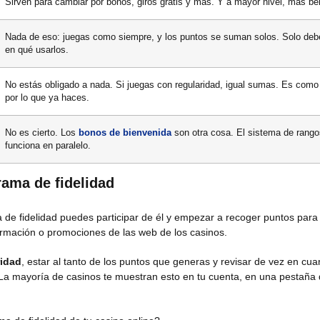
Sirven para cambiar por bonos, giros gratis y más. Y a mayor nivel, más ben
Nada de eso: juegas como siempre, y los puntos se suman solos. Solo deb
en qué usarlos.
No estás obligado a nada. Si juegas con regularidad, igual sumas. Es como
por lo que ya haces.
No es cierto. Los
bonos de bienvenida
son otra cosa. El sistema de rango
funciona en paralelo.
rama de fidelidad
de fidelidad puedes participar de él y empezar a recoger puntos para 
formación o promociones de las web de los casinos.
ridad
, estar al tanto de los puntos que generas y revisar de vez en cua
. La mayoría de casinos te muestran esto en tu cuenta, en una pestaña