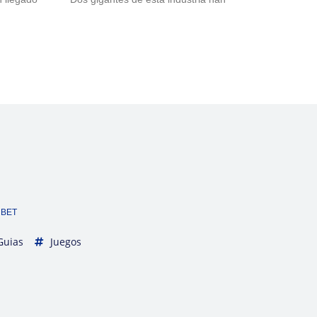
BET
Guias
Juegos