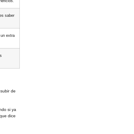
eficios.
es saber
 un extra
s
subir de
ndo si ya
 que dice