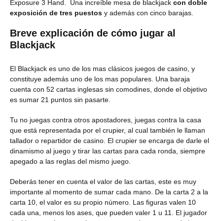
Exposure 3 Hand. Una increíble mesa de blackjack
con doble
exposición de tres puestos
y además con cinco barajas.
Breve explicación de cómo jugar al
Blackjack
El Blackjack es uno de los mas clásicos juegos de casino, y
constituye además uno de los mas populares. Una baraja
cuenta con 52 cartas inglesas sin comodines, donde el objetivo
es sumar 21 puntos sin pasarte.
Tu no juegas contra otros apostadores, juegas contra la casa
que está representada por el crupier, al cual también le llaman
tallador o repartidor de casino. El crupier se encarga de darle el
dinamismo al juego y tirar las cartas para cada ronda, siempre
apegado a las reglas del mismo juego.
Deberás tener en cuenta el valor de las cartas, este es muy
importante al momento de sumar cada mano. De la carta 2 a la
carta 10, el valor es su propio número. Las figuras valen 10
cada una, menos los ases, que pueden valer 1 u 11. El jugador