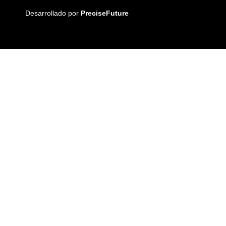
Desarrollado por
PreciseFuture