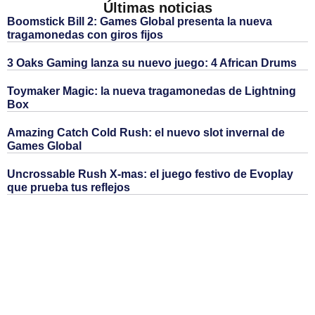
Últimas noticias
Boomstick Bill 2: Games Global presenta la nueva
tragamonedas con giros fijos
3 Oaks Gaming lanza su nuevo juego: 4 African Drums
Toymaker Magic: la nueva tragamonedas de Lightning
Box
Amazing Catch Cold Rush: el nuevo slot invernal de
Games Global
Uncrossable Rush X-mas: el juego festivo de Evoplay
que prueba tus reflejos