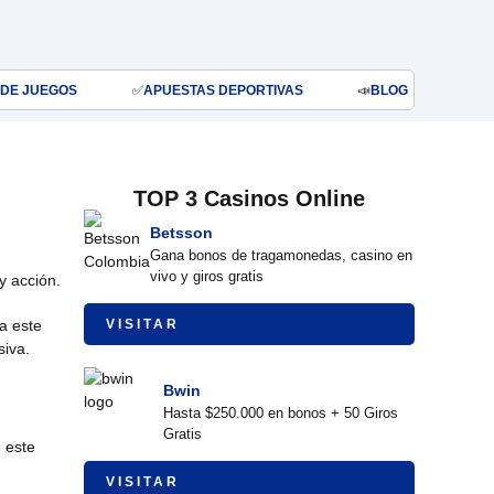
 DE JUEGOS
✅
APUESTAS DEPORTIVAS
📣
BLOG
TOP 3 Casinos Online
Betsson
Gana bonos de tragamonedas, casino en
vivo y giros gratis
y acción.
 a este
VISITAR
siva.
Bwin
Hasta $250.000 en bonos + 50 Giros
Gratis
e este
VISITAR