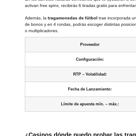
activan free spins, recibirás 6 tiradas gratis para enfrent
Además, la
tragamonedas de fútbol
trae incorporada un
de bonos y en 4 rondas, podrás escoger distintas posicion
o multiplicadores.
Proveedor
Configuración:
RTP – Volatilidad:
Fecha de Lanzamiento:
Límite de apuesta mín. – máx.:
¿Casinos dónde puedo probar las tra