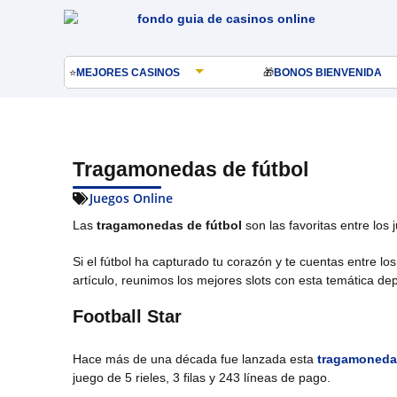
⭐
MEJORES CASINOS
🎁
BONOS BIENVENIDA
Tragamonedas de fútbol
Juegos Online
Las
tragamonedas de fútbol
son las favoritas entre los
Si el fútbol ha capturado tu corazón y te cuentas entre l
artículo, reunimos los mejores slots con esta temática dep
Football Star
Hace más de una década fue lanzada esta
tragamoneda
juego de 5 rieles, 3 filas y 243 líneas de pago.