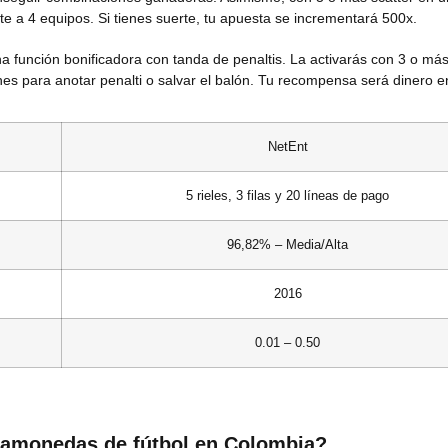
arte a 4 equipos. Si tienes suerte, tu apuesta se incrementará 500x.
a función bonificadora con tanda de penaltis. La activarás con 3 o má
es para anotar penalti o salvar el balón. Tu recompensa será dinero e
NetEnt
5 rieles, 3 filas y 20 líneas de pago
96,82% – Media/Alta
2016
0.01 – 0.50
gamonedas de fútbol en Colombia?