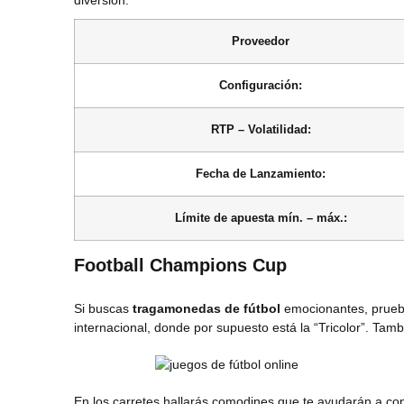
diversión.
Proveedor
Configuración:
RTP – Volatilidad:
Fecha de Lanzamiento:
Límite de apuesta mín. – máx.:
Football Champions Cup
Si buscas
tragamonedas de fútbol
emocionantes, prueba
internacional, donde por supuesto está la “Tricolor”. Tam
En los carretes hallarás comodines que te ayudarán a co