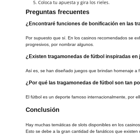
Coloca tu apuesta y gira los rieles.
Preguntas frecuentes
¿Encontraré funciones de bonificación en las
tr
Por supuesto que sí. En los casinos recomendados se exhi
progresivos, por nombrar algunos.
¿Existen
tragamonedas de fútbol
inspiradas en
Así es, se han diseñado juegos que brindan homenaje a 
¿Por qué las tragamonedas de fútbol son tan p
El fútbol es un deporte famoso internacionalmente, por el
Conclusión
Hay muchas temáticas de slots disponibles en los casinos
Esto se debe a la gran cantidad de fanáticos que existen 