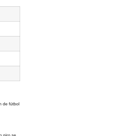
n de fútbol
n giro se