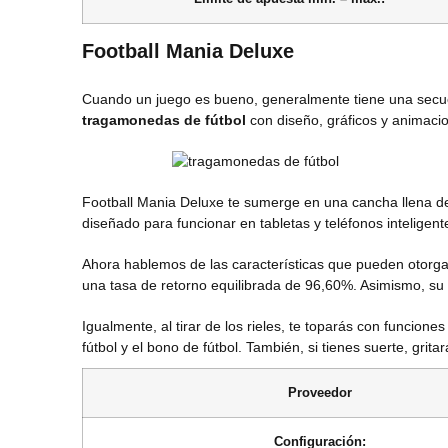
Football Mania Deluxe
Cuando un juego es bueno, generalmente tiene una secuela
tragamonedas de fútbol
con diseño, gráficos y animaci
Football Mania Deluxe te sumerge en una cancha llena de fu
diseñado para funcionar en tabletas y teléfonos inteligent
Ahora hablemos de las características que pueden otorg
una tasa de retorno equilibrada de 96,60%. Asimismo, su vo
Igualmente, al tirar de los rieles, te toparás con funcion
fútbol y el bono de fútbol. También, si tienes suerte, g
Proveedor
Configuración: