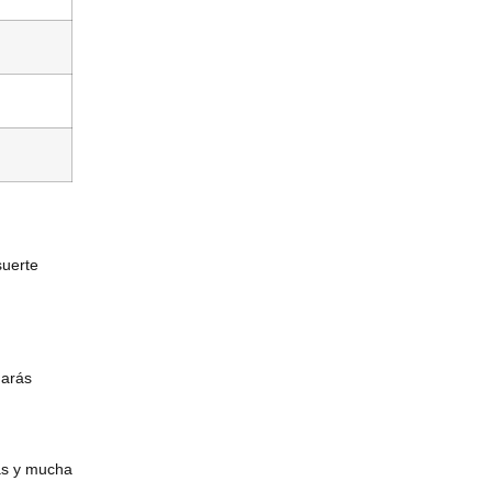
suerte
darás
vas y mucha