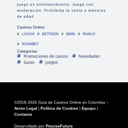
juego es entretenimiento. Juega con
moderación. Prohibida la venta a menores
de edad
Casinos Online
LUCKIA
BETSSON
BWIN
RIVALO
RUSHBET
Categorías
Promociones de casino
Novedades
Guias
Juegos
©2018-2026 Guía de Casinos Online en Colombia –
Aviso Legal
|
Política de Cookies
|
Equipo
|
Contacto
Desarrollado por
PreciseFuture