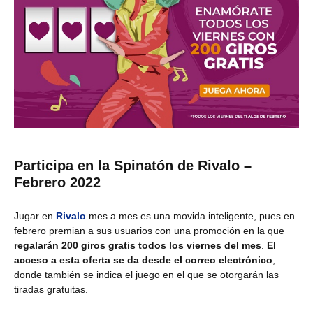
Participa en la Spinatón de Rivalo –
Febrero 2022
Jugar en
Rivalo
mes a mes es una movida inteligente, pues en
febrero premian a sus usuarios con una promoción en la que
regalarán 200 giros gratis todos los viernes del mes
.
El
acceso a esta oferta se da desde el correo electrónico
,
donde también se indica el juego en el que se otorgarán las
tiradas gratuitas.