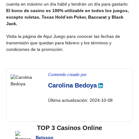
cuenta en máximo un día hábil y tendrán un día para gastarlo.
El bono de casino es 100% utilizable en todos los juegos,
excepto ruletas, Texas Hold’em Poker, Baccarat y Black
Jack.
Visita la página de Aquí Juego para conocer las fechas de
transmisión que quedan para febrero y los términos y
condiciones de la promoción.
Contenido creado por:
Carolina Bedoya
Última actualización: 2024-10-08
TOP 3 Casinos Online
Betsson