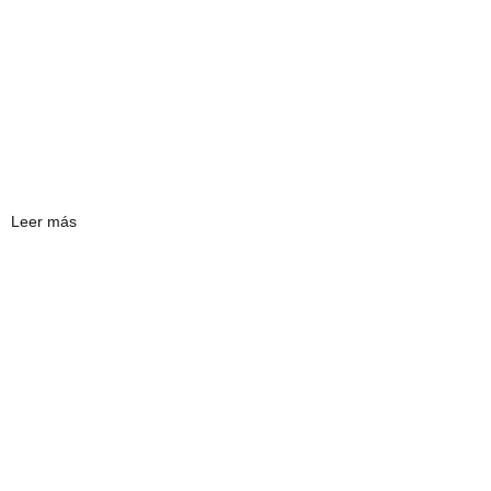
Leer más