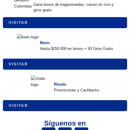
Gana bonos de tragamonedas, casino en vivo y
giros gratis
VISITAR
Bwin
Hasta $250.000 en bonos + 50 Giros Gratis
VISITAR
Rivalo
Promociones y Cashbacks
VISITAR
Síguenos en