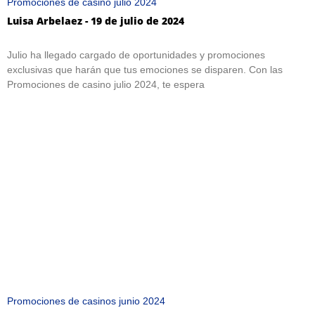
Promociones de casino julio 2024
Luisa Arbelaez
19 de julio de 2024
Julio ha llegado cargado de oportunidades y promociones
exclusivas que harán que tus emociones se disparen. Con las
Promociones de casino julio 2024, te espera
Promociones de casinos junio 2024