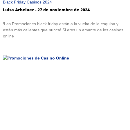
Black Friday Casinos 2024
Luisa Arbelaez
27 de noviembre de 2024
!Las Promociones black friday están a la vuelta de la esquina y
están más calientes que nunca! Si eres un amante de los casinos
online