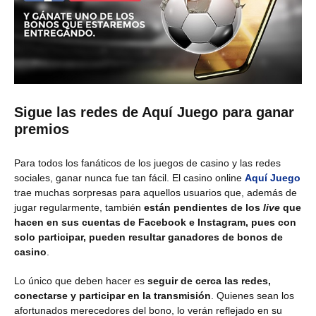
Sigue las redes de Aquí Juego para ganar
premios
Para todos los fanáticos de los juegos de casino y las redes
sociales, ganar nunca fue tan fácil. El casino online
Aquí Juego
trae muchas sorpresas para aquellos usuarios que, además de
jugar regularmente, también
están pendientes de los
live
que
hacen en sus cuentas de Facebook e Instagram, pues con
solo participar, pueden resultar ganadores de bonos de
casino
.
Lo único que deben hacer es
seguir de cerca las redes,
conectarse y participar en la transmisión
. Quienes sean los
afortunados merecedores del bono, lo verán reflejado en su