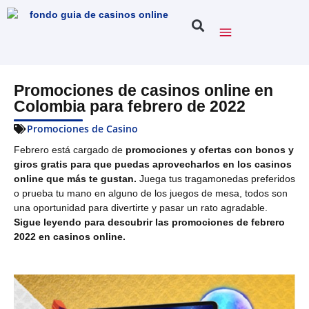
Promociones de casinos online en
Colombia para febrero de 2022
Promociones de Casino
Febrero está cargado de
promociones y ofertas con bonos y
giros gratis para que puedas aprovecharlos en los casinos
online que más te gustan.
Juega tus tragamonedas preferidos
o prueba tu mano en alguno de los juegos de mesa, todos son
una oportunidad para divertirte y pasar un rato agradable.
Sigue leyendo para descubrir las promociones de febrero
2022 en casinos online.