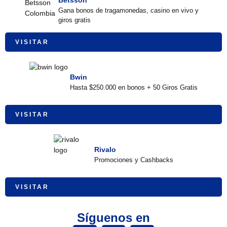
Gana bonos de tragamonedas, casino en vivo y
giros gratis
VISITAR
Bwin
Hasta $250.000 en bonos + 50 Giros Gratis
VISITAR
Rivalo
Promociones y Cashbacks
VISITAR
Síguenos en