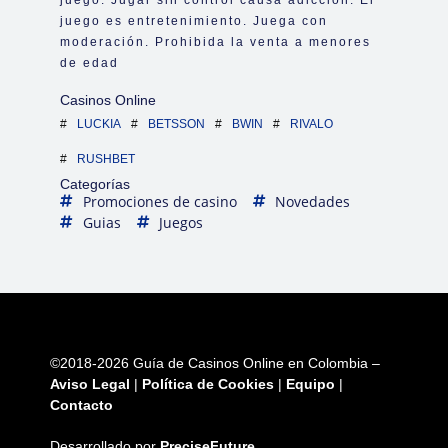
juego es entretenimiento. Juega con
moderación. Prohibida la venta a menores
de edad
Casinos Online
LUCKIA
BETSSON
BWIN
RIVALO
RUSHBET
Categorías
Promociones de casino
Novedades
Guias
Juegos
©2018-2026 Guía de Casinos Online en Colombia –
Aviso Legal
|
Política de Cookies
|
Equipo
|
Contacto
Desarrollado por
PreciseFuture