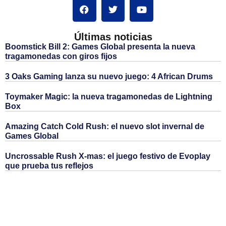
Últimas noticias
Boomstick Bill 2: Games Global presenta la nueva
tragamonedas con giros fijos
3 Oaks Gaming lanza su nuevo juego: 4 African Drums
Toymaker Magic: la nueva tragamonedas de Lightning
Box
Amazing Catch Cold Rush: el nuevo slot invernal de
Games Global
Uncrossable Rush X-mas: el juego festivo de Evoplay
que prueba tus reflejos