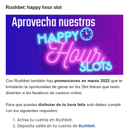
Rushbet: happy hour slot
Con Rushbet también hay
promociones en marzo 2022
que te
brindarán la oportunidad de ganar en los Slot felices que tanto
divierten a los fanáticos de casinos online.
Para que puedas
disfrutar de
tu hora feliz
solo debes cumplir
con los siguientes requisitos:
Activa tu cuenta en Rushbet.
Deposita saldo en tu cuenta de
Rushbet
.