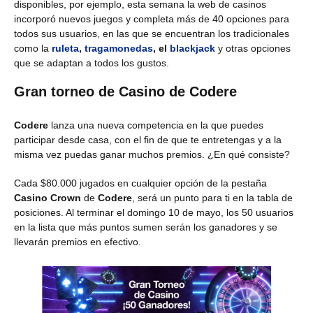
disponibles, por ejemplo, esta semana la web de casinos
incorporó nuevos juegos y completa más de 40 opciones para
todos sus usuarios, en las que se encuentran los tradicionales
como la
ruleta
,
tragamonedas
, el
blackjack
y otras opciones
que se adaptan a todos los gustos.
Gran torneo de Casino de Codere
Codere
lanza una nueva competencia en la que puedes
participar desde casa, con el fin de que te entretengas y a la
misma vez puedas ganar muchos premios. ¿En qué consiste?
Cada $80.000 jugados en cualquier opción de la pestaña
Casino Crown
de
Codere
, será un punto para ti en la tabla de
posiciones. Al terminar el domingo 10 de mayo, los 50 usuarios
en la lista que más puntos sumen serán los ganadores y se
llevarán premios en efectivo.