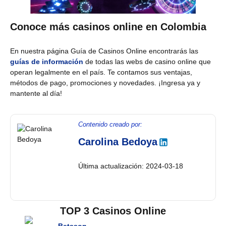
Conoce más casinos online en Colombia
En nuestra página Guía de Casinos Online encontrarás las
guías de información
de todas las webs de casino online que
operan legalmente en el país. Te contamos sus ventajas,
métodos de pago, promociones y novedades. ¡Ingresa ya y
mantente al día!
Contenido creado por:
Carolina Bedoya
Última actualización: 2024-03-18
TOP 3 Casinos Online