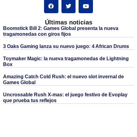
Últimas noticias
Boomstick Bill 2: Games Global presenta la nueva
tragamonedas con giros fijos
3 Oaks Gaming lanza su nuevo juego: 4 African Drums
Toymaker Magic: la nueva tragamonedas de Lightning
Box
Amazing Catch Cold Rush: el nuevo slot invernal de
Games Global
Uncrossable Rush X-mas: el juego festivo de Evoplay
que prueba tus reflejos