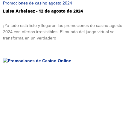
Promociones de casino agosto 2024
Luisa Arbelaez
12 de agosto de 2024
¡Ya todo está listo y llegaron las promociones de casino agosto
2024 con ofertas irresistibles! El mundo del juego virtual se
transforma en un verdadero