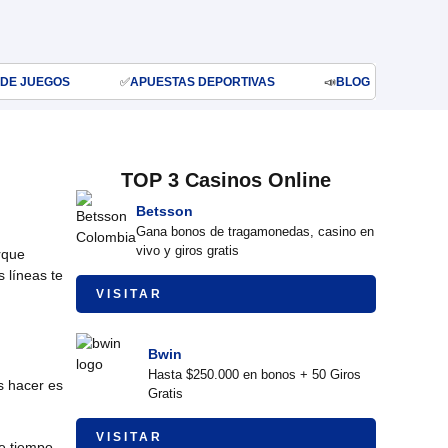
 DE JUEGOS
✅
APUESTAS DEPORTIVAS
📣
BLOG
TOP 3 Casinos Online
Betsson
Gana bonos de tragamonedas, casino en
vivo y giros gratis
rque
 líneas te
VISITAR
Bwin
Hasta $250.000 en bonos + 50 Giros
s hacer es
Gratis
VISITAR
e tiempo,