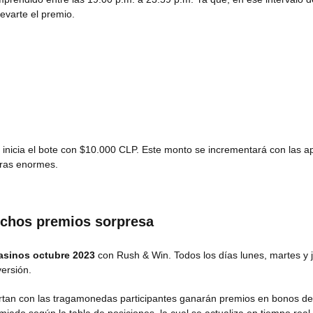
evarte el premio.
inicia el bote con $10.000 CLP. Este monto se incrementará con las a
fras enormes.
uchos premios sorpresa
asinos octubre 2023
con Rush & Win. Todos los días lunes, martes y 
versión.
rtan con las tragamonedas participantes ganarán premios en bonos de