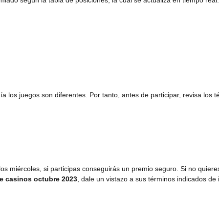
miado según la tabla de posiciones, la cual se actualiza en tiempo real.
 los juegos son diferentes. Por tanto, antes de participar, revisa los t
os miércoles, si participas conseguirás un premio seguro. Si no quiere
e casinos octubre 2023
, dale un vistazo a sus términos indicados de