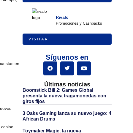
Rivalo
Promociones y Cashbacks
VISITAR
Síguenos en
puestas en
Últimas noticias
Boomstick Bill 2: Games Global
presenta la nueva tragamonedas con
giros fijos
jueves
3 Oaks Gaming lanza su nuevo juego: 4
African Drums
 casino.
Toymaker Magic: la nueva