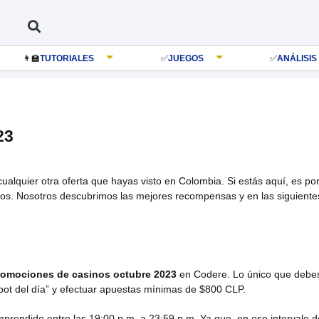
👩‍🏫
TUTORIALES
✅
JUEGOS
✅
ANÁLISIS
23
ualquier otra oferta que hayas visto en Colombia. Si estás aquí, es po
s. Nosotros descubrimos las mejores recompensas y en las siguientes
romociones de casinos octubre 2023
en Codere. Lo único que debe
ckpot del día” y efectuar apuestas mínimas de $800 CLP.
mprendido entre las 19:00 p.m. a 23:59 p.m. Ya que, en ese intervalo d