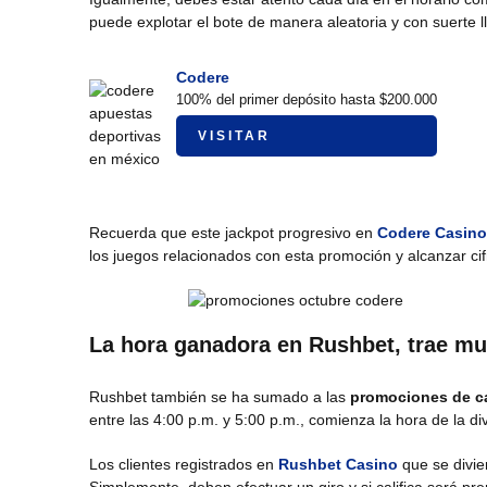
puede explotar el bote de manera aleatoria y con suerte ll
Codere
100% del primer depósito hasta $200.000
VISITAR
Recuerda que este jackpot progresivo en
Codere Casino
los juegos relacionados con esta promoción y alcanzar ci
La hora ganadora en Rushbet, trae m
Rushbet también se ha sumado a las
promociones de c
entre las 4:00 p.m. y 5:00 p.m., comienza la hora de la di
Los clientes registrados en
Rushbet Casino
que se divie