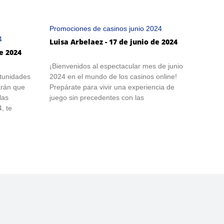
Promociones de casinos junio 2024
4
Luisa Arbelaez
17 de junio de 2024
de 2024
¡Bienvenidos al espectacular mes de junio
rtunidades
2024 en el mundo de los casinos online!
arán que
Prepárate para vivir una experiencia de
las
juego sin precedentes con las
, te