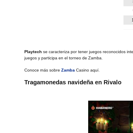
Playtech
se caracteriza por tener juegos reconocidos i
juegos y participa en el torneo de Zamba.
Conoce más sobre
Zamba
Casino aquí.
Tragamonedas navideña en Rivalo