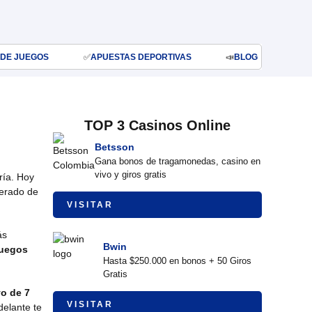
 DE JUEGOS
✅
APUESTAS DEPORTIVAS
📣
BLOG
TOP 3 Casinos Online
Betsson
Gana bonos de tragamonedas, casino en
vivo y giros gratis
ría. Hoy
erado de
VISITAR
ás
Bwin
juegos
Hasta $250.000 en bonos + 50 Giros
Gratis
vo de 7
VISITAR
delante te