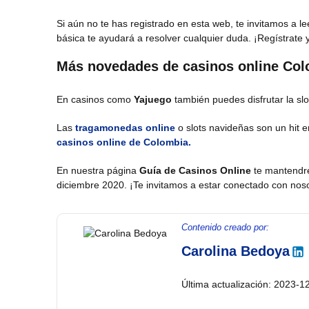
Si aún no te has registrado en esta web, te invitamos a l
básica te ayudará a resolver cualquier duda. ¡Regístrate
Más novedades de casinos online Co
En casinos como
Yajuego
también puedes disfrutar la s
Las
tragamonedas online
o slots navideñas son un hit e
casinos online de Colombia.
En nuestra página
Guía de Casinos Online
te mantendr
diciembre 2020. ¡Te invitamos a estar conectado con noso
Contenido creado por:
Carolina Bedoya
Última actualización: 2023-1