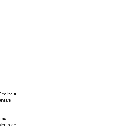
Realiza tu
anta’s
omo
miento de