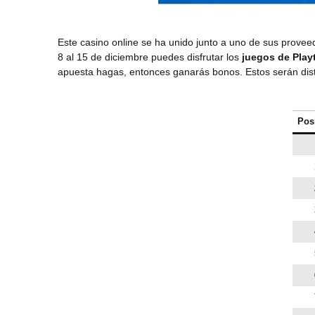
Este casino online se ha unido junto a uno de sus prove
8 al 15 de diciembre puedes disfrutar los
juegos de Play
apuesta hagas, entonces ganarás bonos. Estos serán dist
Pos