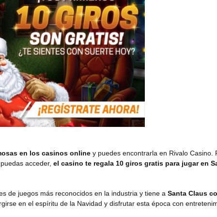
mosas en los casinos online
y puedes encontrarla en Rivalo Casino. 
ez puedas acceder,
el casino te regala 10 giros gratis para jugar en S
es de juegos más reconocidos en la industria y tiene a
Santa Claus c
irse en el espíritu de la Navidad y disfrutar esta época con entreteni