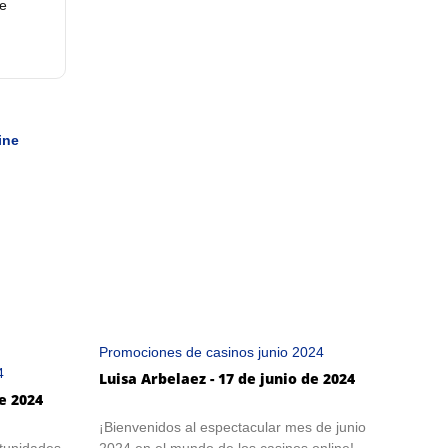
de
Promociones de casinos junio 2024
4
Luisa Arbelaez
17 de junio de 2024
de 2024
¡Bienvenidos al espectacular mes de junio