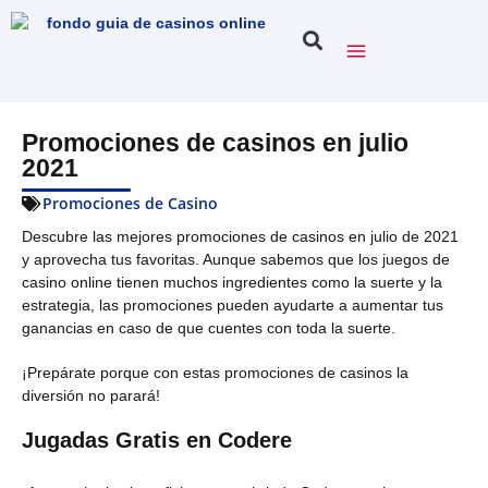
Promociones de casinos en julio
2021
Promociones de Casino
Descubre las mejores promociones de casinos en julio de 2021
y aprovecha tus favoritas. Aunque sabemos que los juegos de
casino online tienen muchos ingredientes como la suerte y la
estrategia, las promociones pueden ayudarte a aumentar tus
ganancias en caso de que cuentes con toda la suerte.
¡Prepárate porque con estas promociones de casinos la
diversión no parará!
Jugadas Gratis en Codere