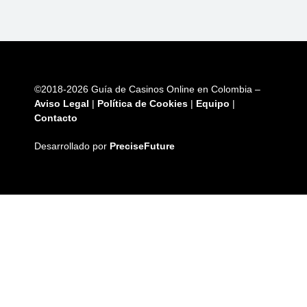
©2018-2026 Guía de Casinos Online en Colombia –
Aviso Legal
|
Política de Cookies
|
Equipo
|
Contacto
Desarrollado por
PreciseFuture