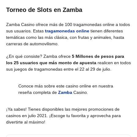
Torneo de Slots en Zamba
Zamba Casino ofrece más de 100 tragamonedas online a todos
sus usuarios. Estas
tragamonedas online
tienen diferentes
temáticas como las más clásica, con frutas y animales, hasta
carreras de automovilismo.
¿En qué consiste? Zamba ofrece
5 Millones de pesos para
los 25 usuarios que más monto de apuesta
realicen en todos
sus juegos de tragamonedas entre el 22 al 29 de julio.
Conoce más sobre este casino online en nuestra
reseña completa de
Zamba
Casino.
¡Ya sabes! Tienes disponibles las mejores promociones de
casinos en julio 2021. ¡Escoge tu favorita y aprovecha para
divertirte al máximo!