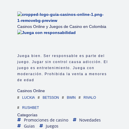
Casinos Online y Juegos de Casino en Colombia
Juega bien. Ser responsable es parte del
juego. Jugar sin control causa adicción. El
juego es entretenimiento. Juega con
moderación. Prohibida la venta a menores
de edad
Casinos Online
LUCKIA
BETSSON
BWIN
RIVALO
RUSHBET
Categorías
Promociones de casino
Novedades
Guias
Juegos