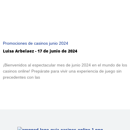
Promociones de casinos junio 2024
Luisa Arbelaez
17 de junio de 2024
¡Bienvenidos al espectacular mes de junio 2024 en el mundo de los
casinos online! Prepárate para vivir una experiencia de juego sin
precedentes con las