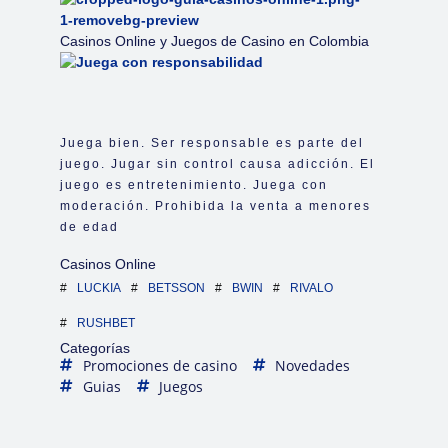
Casinos Online y Juegos de Casino en Colombia
Juega bien. Ser responsable es parte del
juego. Jugar sin control causa adicción. El
juego es entretenimiento. Juega con
moderación. Prohibida la venta a menores
de edad
Casinos Online
LUCKIA
BETSSON
BWIN
RIVALO
RUSHBET
Categorías
Promociones de casino
Novedades
Guias
Juegos