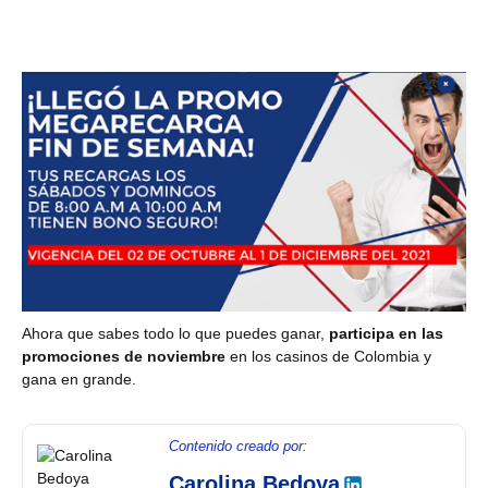
Ahora que sabes todo lo que puedes ganar,
participa en las
promociones de noviembre
en los casinos de Colombia y
gana en grande.
Contenido creado por:
Carolina Bedoya