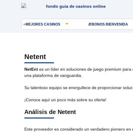
⭐
MEJORES CASINOS
🎁
BONOS BIENVENIDA
Netent
NetEnt
es un líder en soluciones de juego premium para 
una plataforma de vanguardia.
Su talentoso equipo se enorgullece de proporcionar soluci
¡Conoce aquí un poco más sobre su oferta!
Análisis de Netent
Este proveedor es considerado un verdadero pionero en 