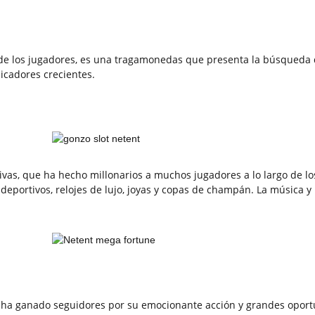
 de los jugadores, es una tragamonedas que presenta la búsqueda d
icadores crecientes.
as, que ha hecho millonarios a muchos jugadores a lo largo de l
 deportivos, relojes de lujo, joyas y copas de champán. La música y
e ha ganado seguidores por su emocionante acción y grandes opor