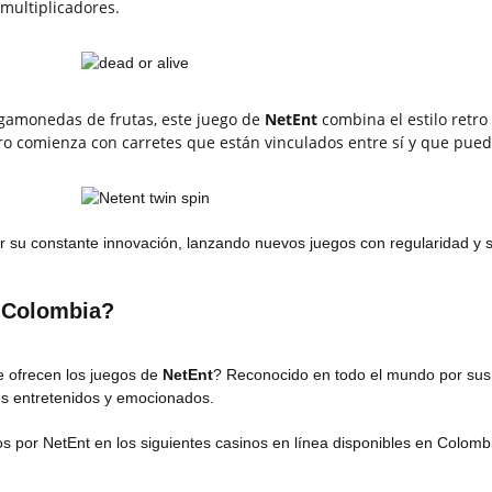
multiplicadores.
agamonedas de frutas, este juego de
NetEnt
combina el estilo retro
giro comienza con carretes que están vinculados entre sí y que pued
 su constante innovación, lanzando nuevos juegos con regularidad y s
n Colombia?
ue ofrecen los juegos de
NetEnt
? Reconocido en todo el mundo por sus j
es entretenidos y emocionados.
s por NetEnt en los siguientes casinos en línea disponibles en Colomb