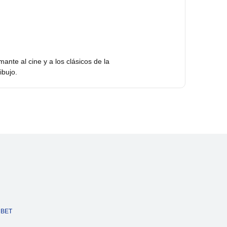
ante al cine y a los clásicos de la
ibujo.
BET