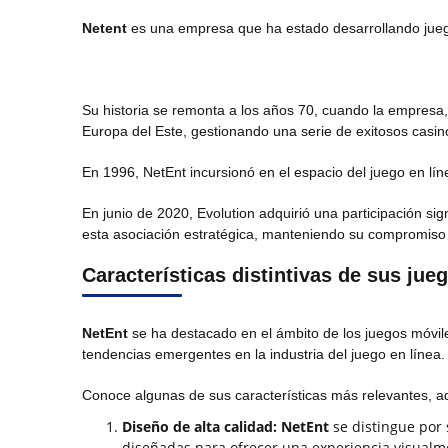
Netent
es una empresa que ha estado desarrollando jueg
Su historia se remonta a los años 70, cuando la empres
Europa del Este, gestionando una serie de exitosos casino
En 1996, NetEnt incursionó en el espacio del juego en lín
En junio de 2020, Evolution adquirió una participación sig
esta asociación estratégica, manteniendo su compromiso c
Características distintivas de sus jue
NetEnt
se ha destacado en el ámbito de los juegos móviles
tendencias emergentes en la industria del juego en línea.
Conoce algunas de sus características más relevantes, aq
Diseño de alta calidad: NetEnt
se distingue por 
diseñadas para ofrecer una experiencia visualme