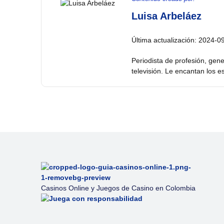
Luisa Arbeláez
Última actualización: 2024-0
Periodista de profesión, gene
televisión. Le encantan los e
Casinos Online y Juegos de Casino en Colombia