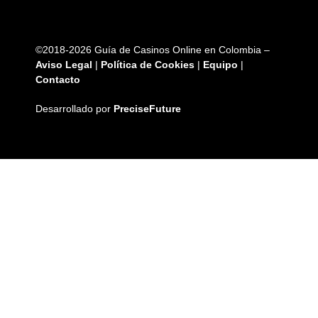
©2018-2026 Guía de Casinos Online en Colombia –
Aviso Legal
|
Política de Cookies
|
Equipo
|
Contacto
Desarrollado por
PreciseFuture