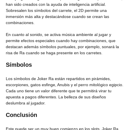
han sido creados con la ayuda de inteligencia artificial.
Sobresalen los símbolos del carrete, el 2D permite una
inmersión más alta y destacándose cuando se crean las
combinaciones.
En cuanto al sonido, se activa música ambiente al jugar y
permite efectos especiales cuando hay combinaciones, que
destacan además símbolos puntuales, por ejemplo, sonará la
risa de Ra cuando se haga presente en los carretes.
Símbolos
Los símbolos de Joker Ra están repartidos en pirámides,
escorpiones, gatos esfinge, Anubis y el perro mitológico egipcio.
Cada uno tiene un valor diferente que te permitirá virar tu
apuesta a pagos diferentes. La belleza de sus diseños
deslumbra al jugador.
Conclusión
Este puede ser un muy buen comienzo en los slots, Joker Ra