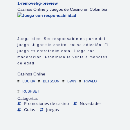
Casinos Online y Juegos de Casino en Colombia
Juega bien. Ser responsable es parte del
juego. Jugar sin control causa adicción. El
juego es entretenimiento. Juega con
moderación. Prohibida la venta a menores
de edad
Casinos Online
LUCKIA
BETSSON
BWIN
RIVALO
RUSHBET
Categorías
Promociones de casino
Novedades
Guias
Juegos