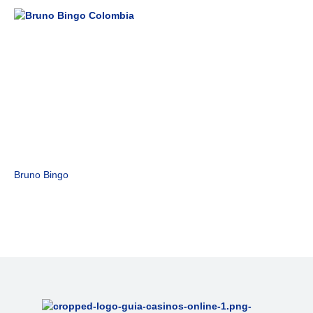
Bruno Bingo