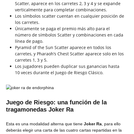
Scatter, aparece en los carretes 2, 3 y 4 y se expande
verticalmente para completar combinaciones.
Los símbolos scatter cuentan en cualquier posición de
los carretes.
Únicamente se paga el premio más alto para el
número de símbolos Scatter y combinaciones en cada
línea de pago.
Pyramid of the Sun Scatter aparece en todos los
carretes, y Pharaoh’s Chest Scatter aparece solo en los
carretes 1, 3 y 5.
Los jugadores pueden duplicar sus ganancias hasta
10 veces durante el Juego de Riesgo Clásico.
Juego de Riesgo: una función de la
tragamonedas Joker Ra
Esta es una modalidad alterna que tiene
Joker Ra
, para ello
deberás elegir una carta de las cuatro cartas repartidas en la