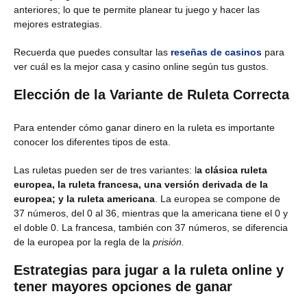
anteriores; lo que te permite planear tu juego y hacer las
mejores estrategias.
Recuerda que puedes consultar las
reseñas de casinos
para
ver cuál es la mejor casa y casino online según tus gustos.
Elección de la Variante de Ruleta Correcta
Para entender cómo ganar dinero en la ruleta es importante
conocer los diferentes tipos de esta.
Las ruletas pueden ser de tres variantes: l
a clásica ruleta
europea, la ruleta francesa, una versión derivada de la
europea; y la ruleta americana
. La europea se compone de
37 números, del 0 al 36, mientras que la americana tiene el 0 y
el doble 0. La francesa, también con 37 números, se diferencia
de la europea por la regla de la
prisión.
Estrategias para jugar a la ruleta online y
tener mayores opciones de ganar