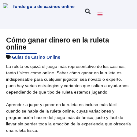
Cómo ganar dinero en la ruleta
online
Guias de Casino Online
La ruleta es quizá el juego más representativo de los casinos,
tanto físicos como online. Saber cómo ganar en la ruleta es
indispensable para cualquier jugador, sea novato o experto,
pues hay varias estrategias y variantes que saltan a ayudarnos
dependiendo de que tipo de ruleta estemos jugando.
Aprender a jugar y ganar en la ruleta es incluso más fácil
cuando se habla de la ruleta online, cuyas variaciones y
programación hacen del juego más dinámico, justo y fácil de
llevar sin perder toda la emoción de la experiencia que ofrecería
una ruleta física.