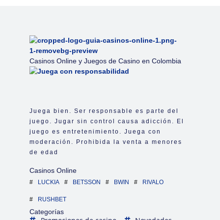
Casinos Online y Juegos de Casino en Colombia
Juega bien. Ser responsable es parte del
juego. Jugar sin control causa adicción. El
juego es entretenimiento. Juega con
moderación. Prohibida la venta a menores
de edad
Casinos Online
LUCKIA
BETSSON
BWIN
RIVALO
RUSHBET
Categorías