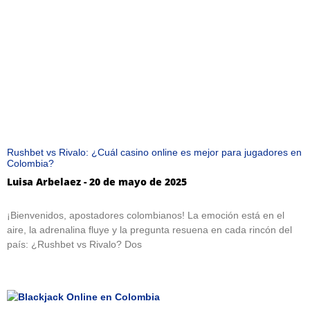
Rushbet vs Rivalo: ¿Cuál casino online es mejor para jugadores en
Colombia?
Luisa Arbelaez
20 de mayo de 2025
¡Bienvenidos, apostadores colombianos! La emoción está en el
aire, la adrenalina fluye y la pregunta resuena en cada rincón del
país: ¿Rushbet vs Rivalo? Dos