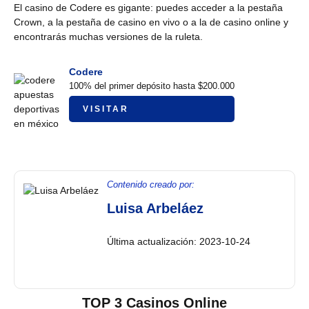
El casino de Codere es gigante: puedes acceder a la pestaña
Crown, a la pestaña de casino en vivo o a la de casino online y
encontrarás muchas versiones de la ruleta.
Codere
100% del primer depósito hasta $200.000
VISITAR
Contenido creado por:
Luisa Arbeláez
Última actualización: 2023-10-24
TOP 3 Casinos Online