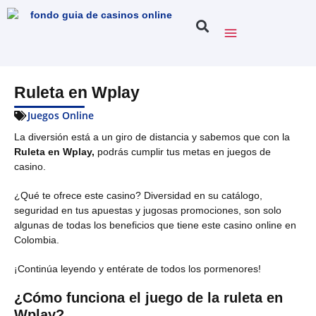
Ruleta en Wplay
Juegos Online
La diversión está a un giro de distancia y sabemos que con la
Ruleta en Wplay,
podrás cumplir tus metas en juegos de
casino.
¿Qué te ofrece este casino? Diversidad en su catálogo,
seguridad en tus apuestas y jugosas promociones, son solo
algunas de todas los beneficios que tiene este casino online en
Colombia.
¡Continúa leyendo y entérate de todos los pormenores!
¿Cómo funciona el juego de la ruleta en
Wplay?