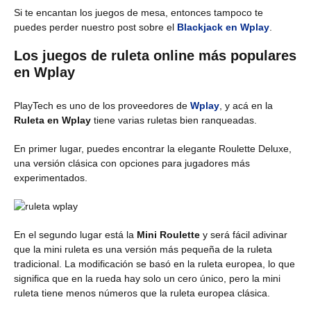
Si te encantan los juegos de mesa, entonces tampoco te
puedes perder nuestro post sobre el
Blackjack en Wplay
.
Los juegos de ruleta online más populares
en Wplay
PlayTech es uno de los proveedores de
Wplay
, y acá en la
Ruleta en Wplay
tiene varias ruletas bien ranqueadas.
En primer lugar, puedes encontrar la elegante Roulette Deluxe,
una versión clásica con opciones para jugadores más
experimentados.
En el segundo lugar está la
Mini Roulette
y será fácil adivinar
que la mini ruleta es una versión más pequeña de la ruleta
tradicional. La modificación se basó en la ruleta europea, lo que
significa que en la rueda hay solo un cero único, pero la mini
ruleta tiene menos números que la ruleta europea clásica.