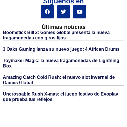
Síguenos en
Últimas noticias
Boomstick Bill 2: Games Global presenta la nueva
tragamonedas con giros fijos
3 Oaks Gaming lanza su nuevo juego: 4 African Drums
Toymaker Magic: la nueva tragamonedas de Lightning
Box
Amazing Catch Cold Rush: el nuevo slot invernal de
Games Global
Uncrossable Rush X-mas: el juego festivo de Evoplay
que prueba tus reflejos