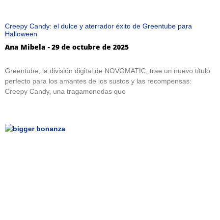
Creepy Candy: el dulce y aterrador éxito de Greentube para
Halloween
Ana Mibela
29 de octubre de 2025
Greentube, la división digital de NOVOMATIC, trae un nuevo título
perfecto para los amantes de los sustos y las recompensas:
Creepy Candy, una tragamonedas que