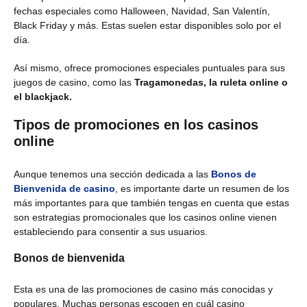
fechas especiales como Halloween, Navidad, San Valentín,
Black Friday y más. Estas suelen estar disponibles solo por el
día.
Así mismo, ofrece promociones especiales puntuales para sus
juegos de casino, como las
Tragamonedas, la ruleta online o
el blackjack.
Tipos de promociones en los casinos
online
Aunque tenemos una sección dedicada a las
Bonos de
Bienvenida de casino
, es importante darte un resumen de los
más importantes para que también tengas en cuenta que estas
son estrategias promocionales que los casinos online vienen
estableciendo para consentir a sus usuarios.
Bonos de bienvenida
Esta es una de las promociones de casino más conocidas y
populares. Muchas personas escogen en cuál casino