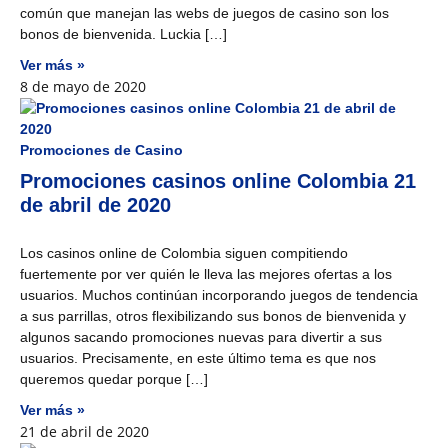
común que manejan las webs de juegos de casino son los
bonos de bienvenida. Luckia […]
Ver más »
8 de mayo de 2020
Promociones de Casino
Promociones casinos online Colombia 21
de abril de 2020
Los casinos online de Colombia siguen compitiendo
fuertemente por ver quién le lleva las mejores ofertas a los
usuarios. Muchos continúan incorporando juegos de tendencia
a sus parrillas, otros flexibilizando sus bonos de bienvenida y
algunos sacando promociones nuevas para divertir a sus
usuarios. Precisamente, en este último tema es que nos
queremos quedar porque […]
Ver más »
21 de abril de 2020