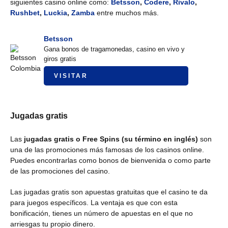
siguientes casino online como:
Betsson
,
Codere
,
Rivalo
,
Rushbet
,
Luckia
,
Zamba
entre muchos más.
Betsson
Gana bonos de tragamonedas, casino en vivo y
giros gratis
VISITAR
Jugadas gratis
Las
jugadas gratis o Free Spins (su término en inglés)
son
una de las promociones más famosas de los casinos online.
Puedes encontrarlas como bonos de bienvenida o como parte
de las promociones del casino.
Las jugadas gratis son apuestas gratuitas que el casino te da
para juegos específicos. La ventaja es que con esta
bonificación, tienes un número de apuestas en el que no
arriesgas tu propio dinero.