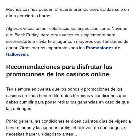
Muchos casinos pueden ofrecerte promociones válidas solo un
día o por ciertas horas.
Algunas veces es por celebraciones especiales como Navidad
o el Black Friday, pero otras veces es simplemente para
sorprenderte e invitarte a jugar con mayores oportunidades de
ganar. Otras ofertas importantes son las
Promociones de
Halloween
.
Recomendaciones para disfrutar las
promociones de los casinos online
Ten siempre en cuenta que los bonos y promociones de los
casinos en línea tienen diferentes términos y condiciones que
debes cumplir para poder retirar tus ganancias en caso de que
las obtengas.
Por lo general las condiciones te dicen cuántos días de vigencia
tiene el bono y las jugadas gratis, el rollover, en qué juegos, si
necesitas hacer un depósito antes…