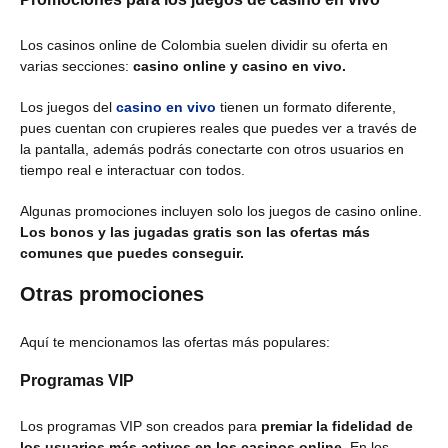
Los casinos online de Colombia suelen dividir su oferta en
varias secciones:
casino online y casino en vivo.
Los juegos del
casino en vivo
tienen un formato diferente,
pues cuentan con crupieres reales que puedes ver a través de
la pantalla, además podrás conectarte con otros usuarios en
tiempo real e interactuar con todos.
Algunas promociones incluyen solo los juegos de casino online.
Los bonos y las jugadas gratis son las ofertas más
comunes que puedes conseguir.
Otras promociones
Aquí te mencionamos las ofertas más populares:
Programas VIP
Los programas VIP son creados para
premiar la fidelidad de
los usuarios más activos en los casinos online.
En los