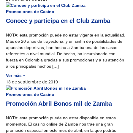
Promociones de Casino
Conoce y participa en el Club Zamba
NOTA: esta promoción puede no estar vigente en la actualidad.
Más de 20 años de trayectoria, y un sinfín de posibilidades de
apuestas deportivas, han hecho a Zamba una de las casas
referentes a nivel mundial. De hecho, ha incursionado con
fuerza en Colombia gracias a sus promociones y a su atención
a los principales hechos […]
Ver más »
18 de septiembre de 2019
Promociones de Casino
Promoción Abril Bonos mil de Zamba
NOTA: esta promoción puede no estar disponible en estos
momentos. El casino online de Zamba nos trae una gran
promoción especial en este mes de abril, en la que podrás