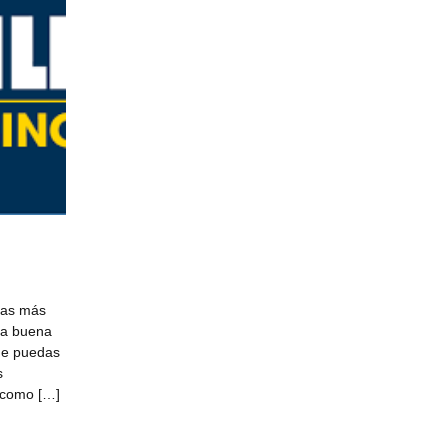
stas más
na buena
ue puedas
s
a como […]