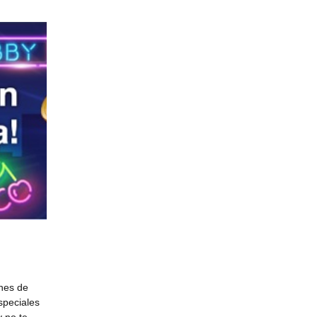
ones de
speciales