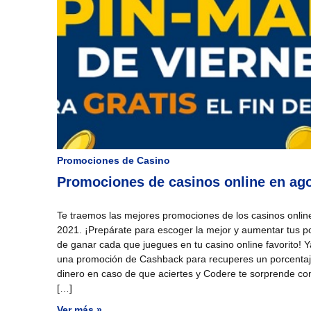
Promociones de Casino
Promociones de casinos online en ag
Te traemos las mejores promociones de los casinos onlin
2021. ¡Prepárate para escoger la mejor y aumentar tus po
de ganar cada que juegues en tu casino online favorito! Y
una promoción de Cashback para recuperes un porcentaj
dinero en caso de que aciertes y Codere te sorprende con
[…]
Ver más »