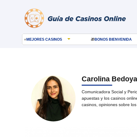
⭐
MEJORES CASINOS
🎁
BONOS BIENVENIDA
Carolina Bedoy
Comunicadora Social y Period
apuestas y los casinos onlin
casinos, opiniones sobre los