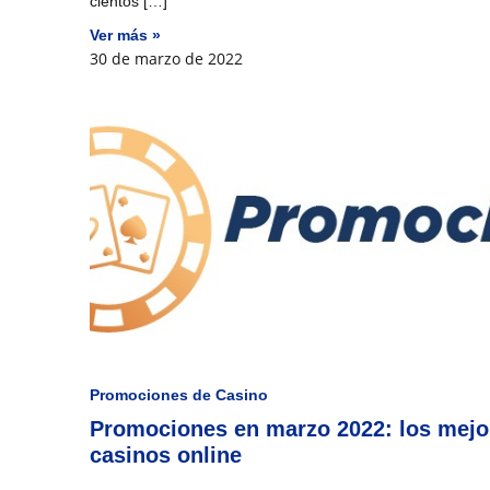
cientos […]
Ver más »
30 de marzo de 2022
Promociones de Casino
Promociones en marzo 2022: los mejo
casinos online