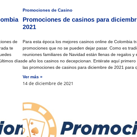
Promociones de Casino
lombia
Promociones de casinos para diciembr
2021
ciones de
Para esta época los mejores casinos online de Colombia t
rada te
promociones que no se pueden dejar pasar. Como es tradic
puedes
reuniones familiares de Navidad están llenas de regalos y e
últimos días
de año los casinos no decepcionan. Entérate aquí primero
las promociones de casinos para diciembre de 2021 para 
Ver más »
14 de diciembre de 2021