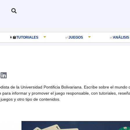
👩‍🏫
TUTORIALES
✅
JUEGOS
✅
ANÁLISIS
a
ista de la Universidad Pontificia Bolivariana. Escribe sobre el mundo 
e para informar y promover el juego responsable, con tutoriales, reseñ
 juegos y otro tipo de contenidos.