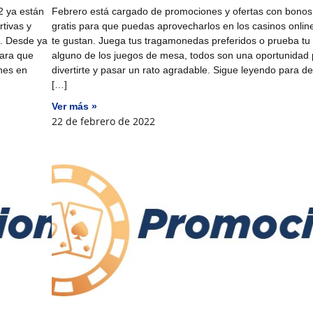
2 ya están
Febrero está cargado de promociones y ofertas con bonos 
rtivas y
gratis para que puedas aprovecharlos en los casinos onli
s. Desde ya
te gustan. Juega tus tragamonedas preferidos o prueba t
para que
alguno de los juegos de mesa, todos son una oportunidad
ones en
divertirte y pasar un rato agradable. Sigue leyendo para de
[…]
Ver más »
22 de febrero de 2022